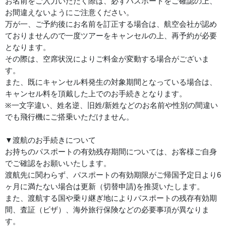
お名前をご入力いただく際は、必ずパスポートをご確認の上、
お間違えないようにご注意ください。
万が一、ご予約後にお名前を訂正する場合は、航空会社が認め
ておりませんので一度ツアーをキャンセルの上、再予約が必要
となります。
その際は、空席状況によりご料金が変動する場合がございま
す。
また、既にキャンセル料発生の対象期間となっている場合は、
キャンセル料を頂戴した上でのお手続きとなります。
※一文字違い、姓名逆、旧姓/新姓などのお名前や性別の間違い
でも飛行機にご搭乗いただけません。
▼渡航のお手続きについて
お持ちのパスポートの有効残存期間については、お客様ご自身
でご確認をお願いいたします。
渡航先に関わらず、パスポートの有効期限がご帰国予定日より6
ヶ月に満たない場合は更新（切替申請)を推奨いたします。
また、渡航する国や乗り継ぎ地によりパスポートの残存有効期
間、査証（ビザ）、海外旅行保険などの必要事項が異なりま
す。