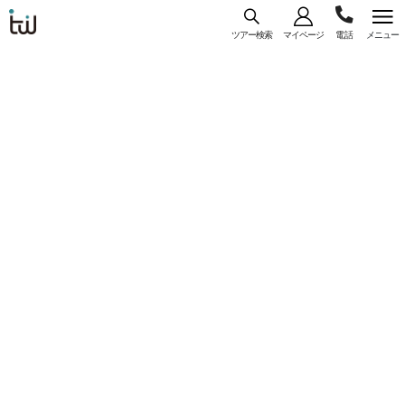
ツアー検索
マイページ
メニュー
海外旅
03-
コース
一覧
詳細
行はト
ラベ
5956-
ル・
【WEB予約/カード決済限定】大阪（関空）発
3035
スタン
ジンエアー利用 『セントラル ツーリスト ホテ
ダー
ル』指定 ＜ソウル＞ 3日間 選べるフライト
ド・ジ
プラン♪
ャパン
コースコード： U-OKRLJS-085
#直行便
#一人参加
#フリープラン