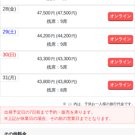
28
(金)
47,500
(
47,500
)
円
円
オンライン
残席：9席
29
(土)
44,200
(
44,200
)
円
円
オンライン
残席：9席
30
(日)
43,300
(
43,300
)
円
円
オンライン
残席：5席
31
(月)
43,800
(
43,800
)
円
円
オンライン
残席：8席
※（）内は、子供お一人様の旅行代金です。
出発予定日の7日前
まで予約・販売を承ります。
※上記が休業日の場合、その前の営業日までとなります。
その他料金