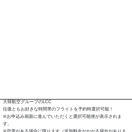
セントラル ツーリスト ホテル 外観
※画像は全てイメージとなります
ポイント
旅行代金
ホテル
詳細事項
ポイント
■ジンエアー
大韓航空グループのLCC
往復ともお好きな時間帯のフライトを予約時選択可能！
※お申込み画面に進んでいただくと選択可能便が表示されま
す。
※空席がある場合に限ります（追加料金がかかる場合がありま