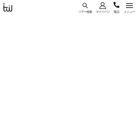
ツアー検索
マイページ
メニュー
海外旅
03-
コース
一覧
詳細
行はト
ラベ
5956-
ル・
【WEB予約/カード決済限定】大阪（関空）発
3035
スタン
ジンエアー利用 『ラバルス ホテル』指定 ＜
ダー
プサン＞ 5日間 選べるフライトプラン♪
ド・ジ
コースコード： U-OKRLJP-097
ャパン
#直行便
#一人参加
#フリープラン