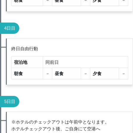
朝食
－
昼食
－
夕食
－
4日目
終日自由行動
宿泊地
同前日
朝食
－
昼食
－
夕食
－
5日目
※ホテルのチェックアウトは午前中となります。
ホテルチェックアウト後、ご自身にて空港へ