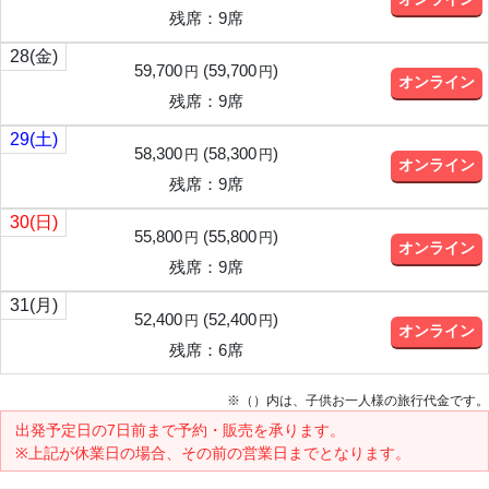
残席：9席
28
(金)
59,700
(
59,700
)
円
円
オンライン
残席：9席
29
(土)
58,300
(
58,300
)
円
円
オンライン
残席：9席
30
(日)
55,800
(
55,800
)
円
円
オンライン
残席：9席
31
(月)
52,400
(
52,400
)
円
円
オンライン
残席：6席
※（）内は、子供お一人様の旅行代金です。
出発予定日の7日前
まで予約・販売を承ります。
※上記が休業日の場合、その前の営業日までとなります。