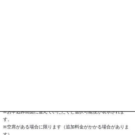
ラバルス ホテル 外観
※画像は全てイメージとなります
ポイント
旅行代金
ホテル
詳細事項
ポイント
■ジンエアー
大韓航空グループのLCC
往復ともお好きな時間帯のフライトを予約時選択可能！
※お申込み画面に進んでいただくと選択可能便が表示されま
す。
※空席がある場合に限ります（追加料金がかかる場合がありま
す）。