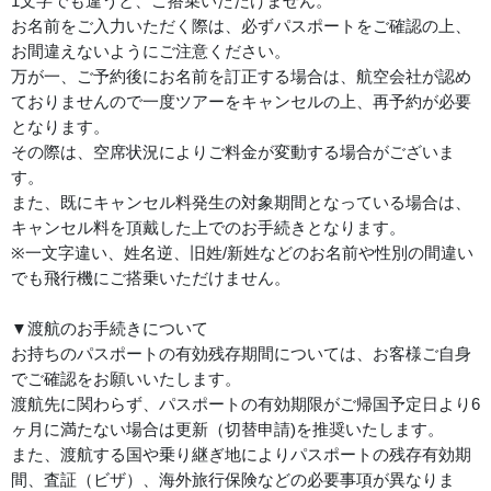
1文字でも違うと、ご搭乗いただけません。
お名前をご入力いただく際は、必ずパスポートをご確認の上、
お間違えないようにご注意ください。
万が一、ご予約後にお名前を訂正する場合は、航空会社が認め
ておりませんので一度ツアーをキャンセルの上、再予約が必要
となります。
その際は、空席状況によりご料金が変動する場合がございま
す。
また、既にキャンセル料発生の対象期間となっている場合は、
キャンセル料を頂戴した上でのお手続きとなります。
※一文字違い、姓名逆、旧姓/新姓などのお名前や性別の間違い
でも飛行機にご搭乗いただけません。
▼渡航のお手続きについて
お持ちのパスポートの有効残存期間については、お客様ご自身
でご確認をお願いいたします。
渡航先に関わらず、パスポートの有効期限がご帰国予定日より6
ヶ月に満たない場合は更新（切替申請)を推奨いたします。
また、渡航する国や乗り継ぎ地によりパスポートの残存有効期
間、査証（ビザ）、海外旅行保険などの必要事項が異なりま