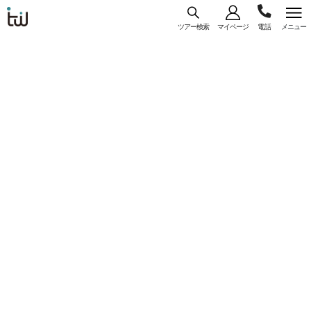
ツアー検索
マイページ
メニュー
海外旅
03-
コース
一覧
詳細
行はト
ラベ
5956-
ル・
【WEB予約/カード決済限定】大阪（関空）発
3035
スタン
ジンエアー利用 『ノッテ ラ ミア ホテル』指
ダー
定 ＜プサン＞ 4日間 選べるフライトプラン
ド・ジ
♪
ャパン
コースコード： U-OKRLJP-077
#直行便
#一人参加
#フリープラン