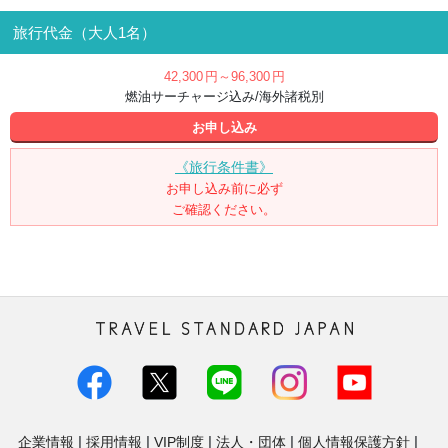
旅行代金（大人1名）
42,300
円
～96,300
円
燃油サーチャージ込み/海外諸税別
お申し込み
《旅行条件書》
お申し込み前に必ず
ご確認ください。
トラベル・スタンダード・ジャパン株
式会社
企業情報
採用情報
VIP制度
法人・団体
個人情報保護方針