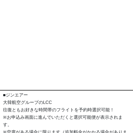
ノッテ ラ ミア ホテル 外観
※画像は全てイメージとなります
ポイント
旅行代金
ホテル
詳細事項
ポイント
■ジンエアー
大韓航空グループのLCC
往復ともお好きな時間帯のフライトを予約時選択可能！
※お申込み画面に進んでいただくと選択可能便が表示されま
す。
※空席がある場合に限ります（追加料金がかかる場合がありま