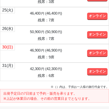
残席：3席
25
(火)
46,400
(
46,400
)
円
円
オンライン
残席：7席
26
(水)
50,900
(
50,900
)
円
円
オンライン
残席：7席
30
(日)
46,900
(
46,900
)
円
円
オンライン
残席：9席
31
(月)
42,300
(
42,300
)
円
円
オンライン
残席：6席
※（）内は、子供お一人様の旅行代金です。
出発予定日の7日前
まで予約・販売を承ります。
※上記が休業日の場合、その前の営業日までとなります。