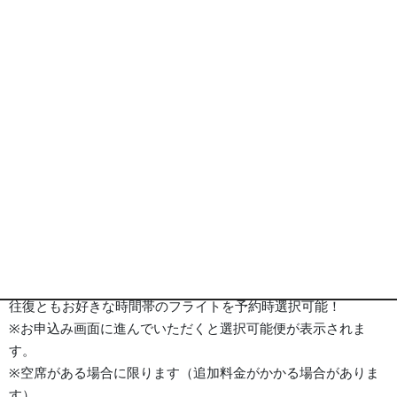
タワー ヒル ホテル 外観
※画像は全てイメージとなります
ポイント
旅行代金
ホテル
詳細事項
ポイント
■ジンエアー
大韓航空グループのLCC
往復ともお好きな時間帯のフライトを予約時選択可能！
※お申込み画面に進んでいただくと選択可能便が表示されま
す。
※空席がある場合に限ります（追加料金がかかる場合がありま
す）。