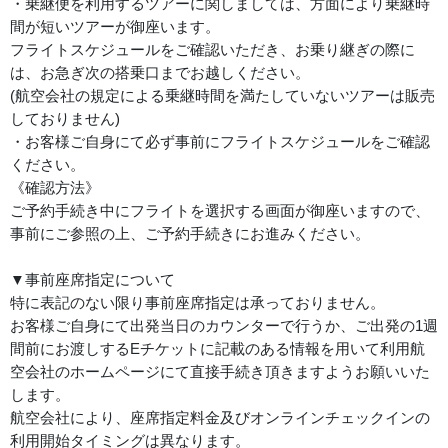
・乗継便を利用するツアーに関しましては、方面により乗継時
間が短いツアーが御座います。
フライトスケジュールをご確認いただき、お乗り継ぎの際に
は、お急ぎ次の搭乗口までお越しください。
(航空会社の規定による乗継時間を満たしていないツアーは販売
しておりません)
・お客様ご自身にて必ず事前にフライトスケジュールをご確認
ください。
《確認方法》
ご予約手続き中にフライトを選択する画面が御座いますので、
事前にご参照の上、ご予約手続きにお進みください。
▼事前座席指定について
特に表記のない限り事前座席指定は承っておりません。
お客様ご自身にて出発当日のカウンターで行うか、ご出発の1週
間前にお渡しするEチケットに記載のある情報を用いて利用航
空会社のホームページにて直接手続き頂きますようお願いいた
します。
航空会社により、座席指定料金及びオンラインチェックインの
利用開始タイミングは異なります。