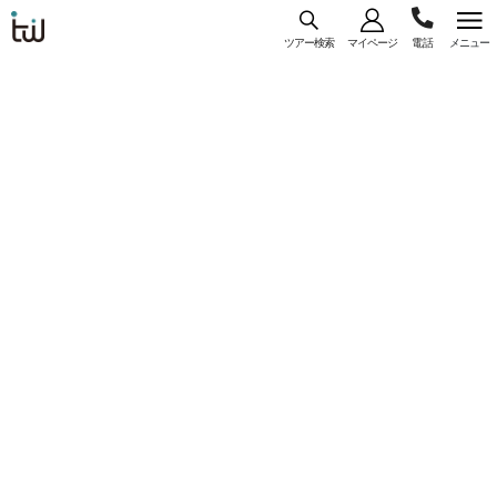
ツアー検索
マイページ
メニュー
海外旅
03-
コース
一覧
詳細
行はト
ラベ
5956-
ル・
【WEB予約/カード決済限定】大阪（関空）発
3035
スタン
ジンエアー利用 『タワー ヒル ホテル』指定
ダー
＜プサン＞ 4日間 選べるフライトプラン♪
ド・ジ
コースコード： U-OKRLJP-073
ャパン
#直行便
#一人参加
#フリープラン