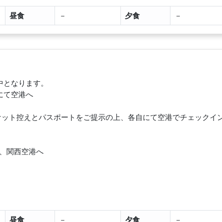
昼食
－
夕食
－
中となります。
にて空港へ
チケット控えとパスポートをご提示の上、各自にて空港でチェックイ
港発、関西空港へ
昼食
－
夕食
－