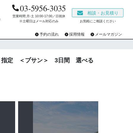
03-5956-3035
相談・お見積り
営業時間:月-土 10:00‐17:00／日祝休
ジ
※土曜日はメール対応のみ
お気軽にご相談ください
予約の流れ
採用情報
メールマガジン
』指定 ＜プサン＞ 3日間 選べる