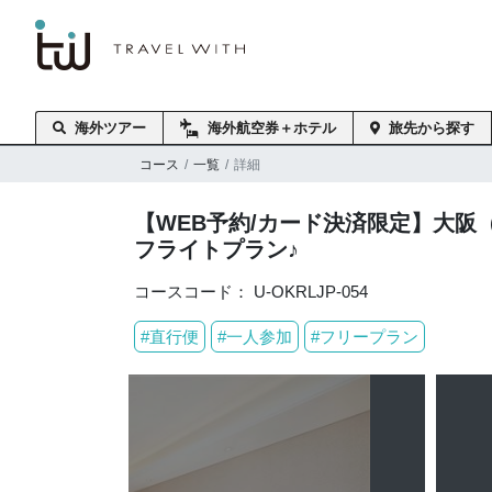
海外旅行はトラベル・
スタンダード・ジャパン
海外ツアー
海外航空券＋ホテル
旅先から探す
コース
一覧
詳細
【WEB予約/カード決済限定】大阪
フライトプラン♪
コースコード： U-OKRLJP-054
#直行便
#一人参加
#フリープラン