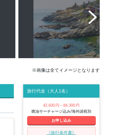
※画像は全てイメージとなります
旅行代金（大人1名）
42,600
円
～84,300
円
燃油サーチャージ込み/海外諸税別
お申し込み
《旅行条件書》