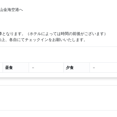
、釜山金海空港へ
以降となります。（ホテルによっては時間の前後がございます）
の上、各自にてチェックインをお願いいたします。
昼食
－
夕食
－