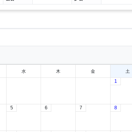
水
木
金
土
1
5
6
7
8