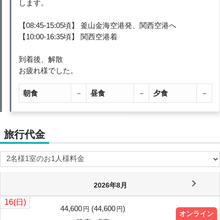
します。
【08:45-15:05頃】 釜山金海空港発、関西空港へ
【10:00-16:35頃】 関西空港着
到着後、解散
お疲れ様でした。
朝食
－
昼食
－
夕食
－
旅行代金
2026年8月
16
(日)
44,600
(
44,600
)
円
円
オンライン