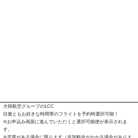
釜山 ツーリスト ホテル 外観
※画像は全てイメージとなります
ポイント
旅行代金
ホテル
詳細事項
ポイント
■ジンエアー
大韓航空グループのLCC
往復ともお好きな時間帯のフライトを予約時選択可能！
※お申込み画面に進んでいただくと選択可能便が表示されま
す。
※空席がある場合に限ります（追加料金がかかる場合がありま