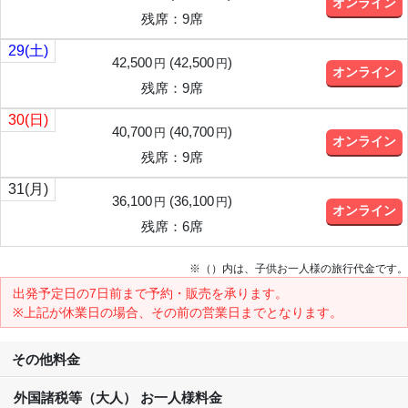
オンライン
残席：9席
29
(土)
42,500
(
42,500
)
円
円
オンライン
残席：9席
30
(日)
40,700
(
40,700
)
円
円
オンライン
残席：9席
31
(月)
36,100
(
36,100
)
円
円
オンライン
残席：6席
※（）内は、子供お一人様の旅行代金です。
出発予定日の7日前
まで予約・販売を承ります。
※上記が休業日の場合、その前の営業日までとなります。
その他料金
外国諸税等（大人） お一人様料金