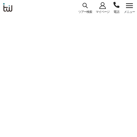
ツアー検索
マイページ
メニュー
海外旅
03-
コース
一覧
詳細
行はト
ラベ
5956-
ル・
【WEB予約/カード決済限定】大阪（関空）発
3035
スタン
ジンエアー利用 『釜山 ツーリスト ホテル』指
ダー
定 ＜プサン＞ 3日間 選べるフライトプラン
ド・ジ
♪
ャパン
コースコード： U-OKRLJP-045
#直行便
#一人参加
#フリープラン