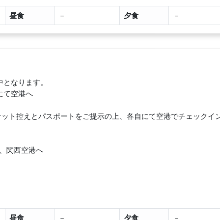
昼食
－
夕食
－
中となります。
にて空港へ
チケット控えとパスポートをご提示の上、各自にて空港でチェックイ
港発、関西空港へ
昼食
－
夕食
－