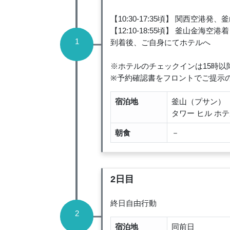
【10:30-17:35頃】 関西空港発
【12:10-18:55頃】 釜山金海空港着
1
到着後、ご自身にてホテルへ
※ホテルのチェックインは15時
※予約確認書をフロントでご提示
宿泊地
釜山（プサン）
タワー ヒル ホ
朝食
－
2日目
終日自由行動
2
宿泊地
同前日