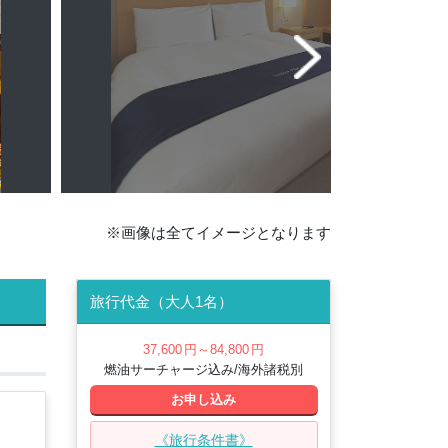
※画像は全てイメージとなります
旅行代金（大人1名）
37,600
円
～84,800
円
燃油サーチャージ込み/海外諸税別
お申し込み
《旅行条件書》