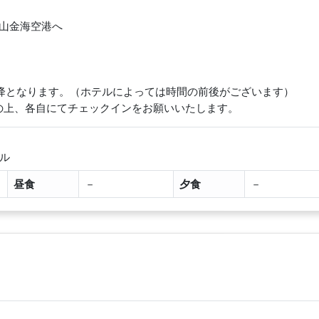
、釜山金海空港へ
以降となります。（ホテルによっては時間の前後がございます）
の上、各自にてチェックインをお願いいたします。
テル
昼食
－
夕食
－