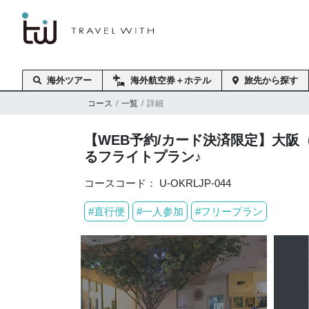
海外旅行はトラベル・
スタンダード・ジャパン
海外ツアー
海外航空券＋ホテル
旅先から探す
コース
一覧
詳細
【WEB予約/カード決済限定】大阪
るフライトプラン♪
コースコード： U-OKRLJP-044
#直行便
#一人参加
#フリープラン