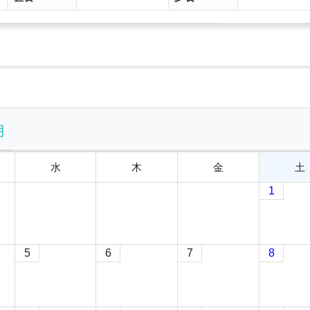
月
水
木
金
土
1
5
6
7
8