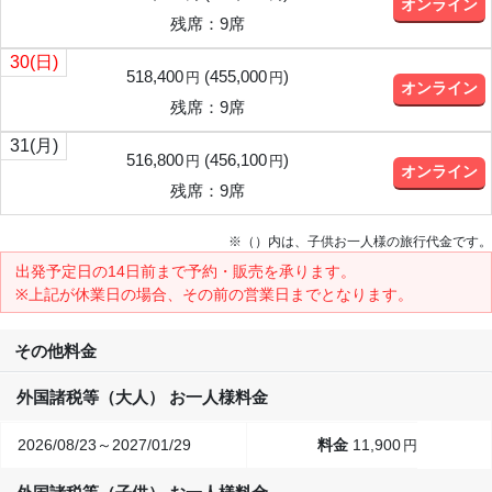
オンライン
残席：9席
30
(日)
518,400
(
455,000
)
円
円
オンライン
残席：9席
31
(月)
516,800
(
456,100
)
円
円
オンライン
残席：9席
※（）内は、子供お一人様の旅行代金です。
出発予定日の14日前
まで予約・販売を承ります。
※上記が休業日の場合、その前の営業日までとなります。
その他料金
外国諸税等（大人） お一人様料金
2026/08/23～2027/01/29
11,900
円