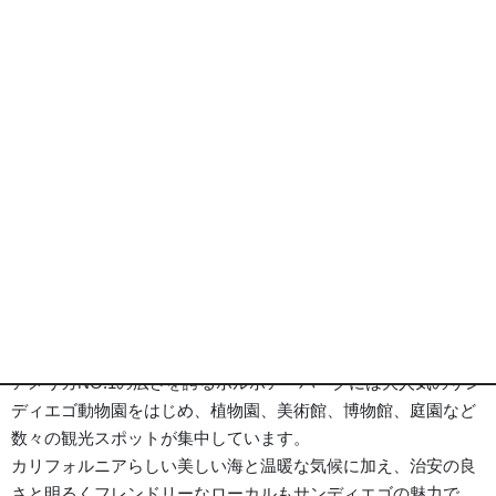
ヒルトン サンディエゴ ベイフロント 外観
※画像は全てイメージとなります
ポイント
旅行代金
ホテル
詳細事項
ポイント
■《サンディエゴ/San Diego》━━・・
メキシコとの辺境に位置するカリフォルニア州最南端の街。
アメリカNO.1の広さを誇るボルボア・パークには大人気のサン
ディエゴ動物園をはじめ、植物園、美術館、博物館、庭園など
数々の観光スポットが集中しています。
カリフォルニアらしい美しい海と温暖な気候に加え、治安の良
さと明るくフレンドリーなローカルもサンディエゴの魅力で