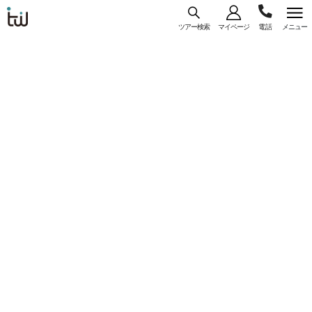
ツアー検索
マイページ
メニュー
海外旅
03-
コース
一覧
詳細
行はト
ラベ
5956-
ル・
【WEB予約/カード決済限定】東京（成田）発
3035
スタン
JAL利用 『ヒルトン サンディエゴ ベイフロン
ダー
ト』指定 ＜サンディエゴ＞ 8日間
ド・ジ
コースコード： U-NRTSANJL-010
ャパン
#直行便
#一人参加
#フリープラン