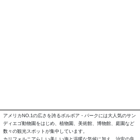
マンチェスター グランドハイアット サンディエゴ 外観
※画像は全てイメージとなります
ポイント
旅行代金
ホテル
詳細事項
ポイント
■《サンディエゴ/San Diego》━━・・
メキシコとの辺境に位置するカリフォルニア州最南端の街。
アメリカNO.1の広さを誇るボルボア・パークには大人気のサン
ディエゴ動物園をはじめ、植物園、美術館、博物館、庭園など
数々の観光スポットが集中しています。
カリフォルニアらしい美しい海と温暖な気候に加え、治安の良