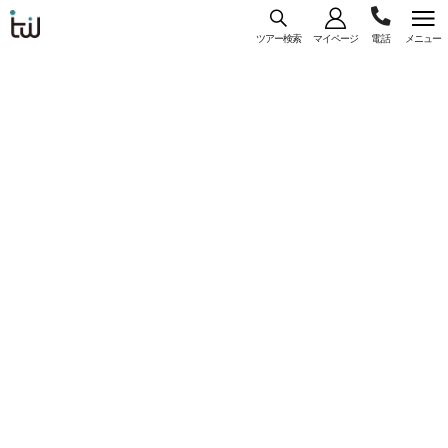
ツアー検索
マイページ
メニュー
海外旅
03-
コース
一覧
詳細
行はト
ラベ
5956-
ル・
【WEB予約/カード決済限定】東京（成田）発
3035
スタン
JAL利用 『マンチェスター グランドハイアッ
ダー
ト サンディエゴ』指定 ＜サンディエゴ＞ 7日
ド・ジ
間
ャパン
コースコード： U-NRTSANJL-008
#直行便
#一人参加
#フリープラン