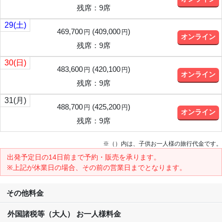
残席：9席
29
(土)
469,700
(
409,000
)
円
円
オンライン
残席：9席
30
(日)
483,600
(
420,100
)
円
円
オンライン
残席：9席
31
(月)
488,700
(
425,200
)
円
円
オンライン
残席：9席
※（）内は、子供お一人様の旅行代金です。
出発予定日の14日前
まで予約・販売を承ります。
※上記が休業日の場合、その前の営業日までとなります。
その他料金
外国諸税等（大人） お一人様料金