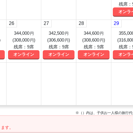
残席：
オンラ
26
27
28
29
344,000
342,500
344,600
355,00
円
円
円
)
(
308,000
)
(
306,600
)
(
308,600
)
(
316,80
円
円
円
残席：9席
残席：9席
残席：9席
残席：
オンライン
オンライン
オンライン
オンラ
※（）内は、子供お一人様の旅行代
ります。