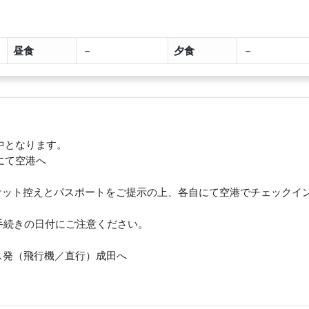
昼食
－
夕食
－
中となります。
にて空港へ
チケット控えとパスポートをご提示の上、各自にて空港でチェックイ
手続きの日付にご注意ください。
ゼルス発（飛行機／直行）成田へ