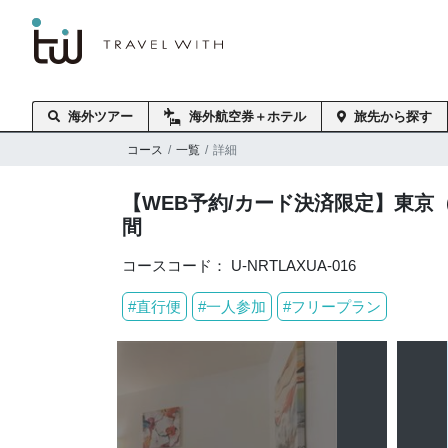
海外旅行はトラベル・
スタンダード・ジャパン
海外ツアー
海外航空券＋ホテル
旅先から探す
コース
一覧
詳細
【WEB予約/カード決済限定】東
間
コースコード： U-NRTLAXUA-016
#直行便
#一人参加
#フリープラン