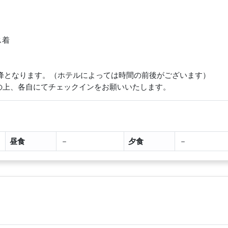
ス着
以降となります。（ホテルによっては時間の前後がございます）
の上、各自にてチェックインをお願いいたします。
昼食
－
夕食
－