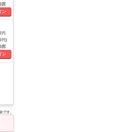
9席
イン
0
円
0
)
円
9席
イン
金です。