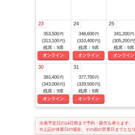
23
24
25
353,500
348,600
341,200
円
円
円
(
313,100
)
(
310,400
)
(
305,200
円
円
円
残席：9席
残席：9席
残席：9席
オンライン
オンライン
オンライン
30
31
383,400
377,700
円
円
(
343,000
)
(
339,500
)
円
円
残席：9席
残席：9席
オンライン
オンライン
出発予定日の14日前
まで予約・販売を承ります。
※上記が休業日の場合、その前の営業日までとな