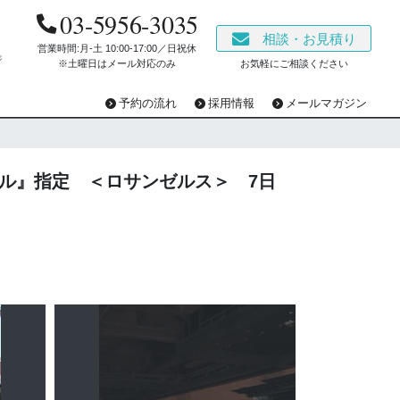
03-5956-3035
相談・お見積り
営業時間:月-土 10:00‐17:00／日祝休
ジ
※土曜日はメール対応のみ
お気軽にご相談ください
予約の流れ
採用情報
メールマガジン
ル』指定 ＜ロサンゼルス＞ 7日