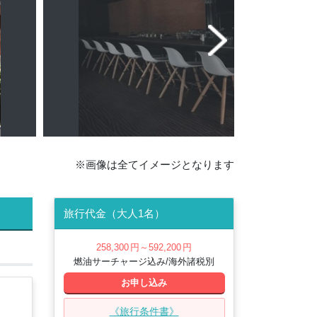
※画像は全てイメージとなります
旅行代金（大人1名）
258,300
円
～592,200
円
燃油サーチャージ込み/海外諸税別
お申し込み
《旅行条件書》