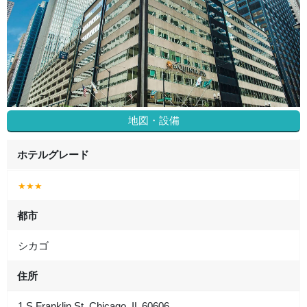
地図・設備
ホテルグレード
★★★
都市
シカゴ
住所
1 S Franklin St, Chicago, IL 60606