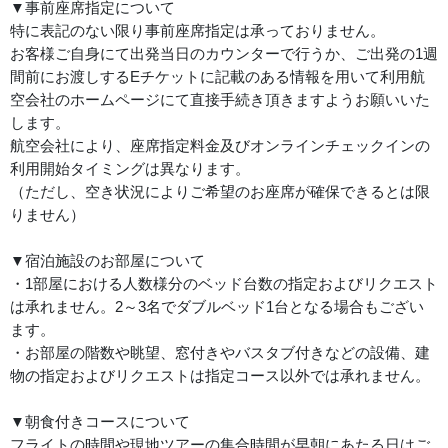
▼事前座席指定について
特に表記のない限り事前座席指定は承っておりません。
お客様ご自身にて出発当日のカウンターで行うか、ご出発の1週
間前にお渡しするEチケットに記載のある情報を用いて利用航
空会社のホームページにて直接手続き頂きますようお願いいた
します。
航空会社により、座席指定料金及びオンラインチェックインの
利用開始タイミングは異なります。
（ただし、空き状況によりご希望のお座席が確保できるとは限
りません）
▼宿泊施設のお部屋について
・1部屋における人数様分のベッド台数の指定およびリクエスト
は承れません。2～3名でダブルベッド1台となる場合もござい
ます。
・お部屋の階数や眺望、窓付きやバスタブ付きなどの設備、建
物の指定およびリクエストは指定コース以外では承れません。
▼朝食付きコースについて
フライトの時間や現地ツアーの集合時間が早朝にあたる日はご