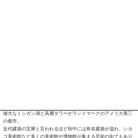
ラ キンタ イン ＆ スイーツ バイ ウィンダム シカゴ ダウンタウン
外観
※画像は全てイメージとなります
ポイント
旅行代金
ホテル
詳細事項
ポイント
■《シカゴ/Chicago》━━・・
雄大なミシガン湖と高層タワーがランドマークのアメリカ第三
の都市。
近代建築の宝庫と言われるほど街中には有名建築が溢れ、シカ
ゴ美術館など多くの美術館や博物館が集まる芸術の街でもあり