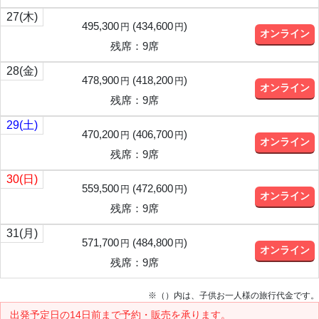
27
(木)
495,300
(
434,600
)
円
円
オンライン
残席：9席
28
(金)
478,900
(
418,200
)
円
円
オンライン
残席：9席
29
(土)
470,200
(
406,700
)
円
円
オンライン
残席：9席
30
(日)
559,500
(
472,600
)
円
円
オンライン
残席：9席
31
(月)
571,700
(
484,800
)
円
円
オンライン
残席：9席
※（）内は、子供お一人様の旅行代金です。
出発予定日の14日前
まで予約・販売を承ります。