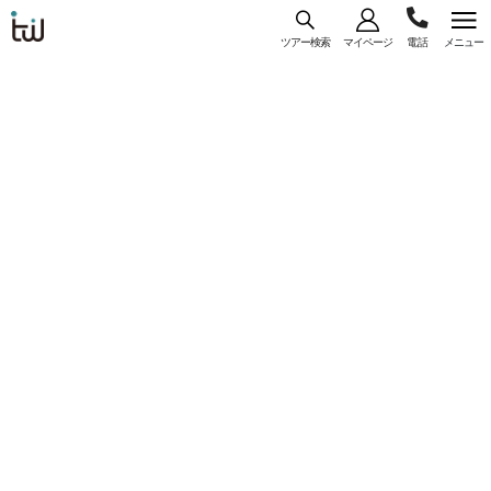
ツアー検索
マイページ
メニュー
海外旅
03-
コース
一覧
詳細
行はト
ラベ
5956-
ル・
【WEB予約/カード決済限定】東京（成田）発
3035
スタン
ANA利用 『ラ キンタ イン ＆ スイーツ バイ ウ
ダー
ィンダム シカゴ ダウンタウン』指定 ＜シカゴ
ド・ジ
＞ 6日間
ャパン
コースコード： U-NRTCHINH-004
#直行便
#一人参加
#フリープラン