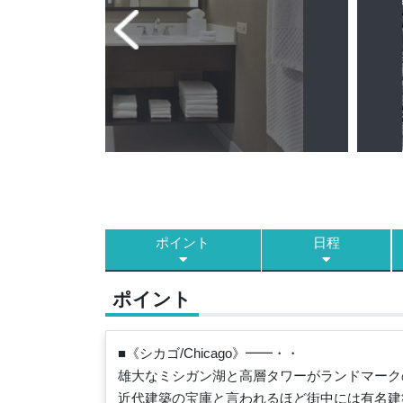
ポイント
日程
ポイント
■《シカゴ/Chicago》━━・・
雄大なミシガン湖と高層タワーがランドマーク
近代建築の宝庫と言われるほど街中には有名建