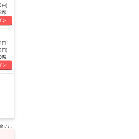
0
)
円
3席
イン
0
円
0
)
円
9席
イン
金です。