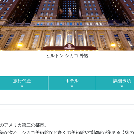
ヒルトン シカゴ 外観
旅行代金
ホテル
詳細事項
のアメリカ第三の都市。
築が溢れ、シカゴ美術館など多くの美術館や博物館が集まる芸術の