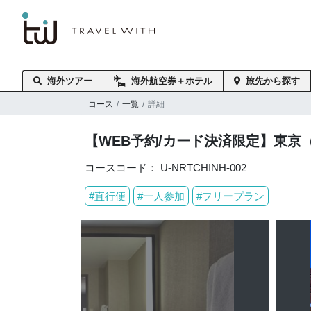
海外旅行はトラベル・
スタンダード・ジャパン
海外ツアー
海外航空券＋ホテル
旅先から探す
コース
一覧
詳細
【WEB予約/カード決済限定】東京
コースコード： U-NRTCHINH-002
#直行便
#一人参加
#フリープラン