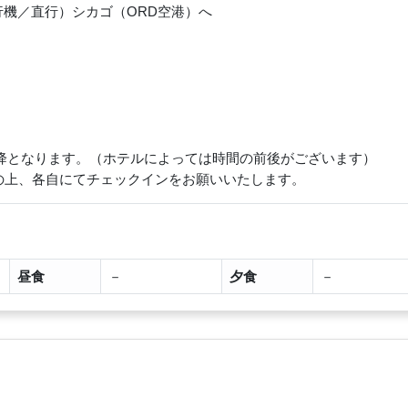
（飛行機／直行）シカゴ（ORD空港）へ
以降となります。（ホテルによっては時間の前後がございます）
の上、各自にてチェックインをお願いいたします。
昼食
－
夕食
－