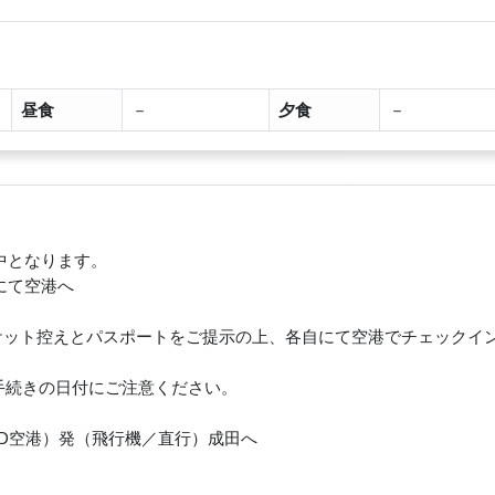
昼食
－
夕食
－
中となります。
にて空港へ
チケット控えとパスポートをご提示の上、各自にて空港でチェックイ
手続きの日付にご注意ください。
（ORD空港）発（飛行機／直行）成田へ