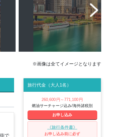
※画像は全てイメージとなります
旅行代金（大人1名）
260,600
円
～771,100
円
燃油サーチャージ込み/海外諸税別
お申し込み
《旅行条件書》
お申し込み前に必ず
街で