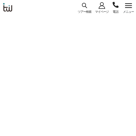
ツアー検索
マイページ
メニュー
海外旅
03-
コース
一覧
詳細
行はト
ラベ
5956-
ル・
【WEB予約/カード決済限定】東京（羽田）発
3035
スタン
エバー航空利用 『グリーン ワールド 林森 (洛
ダー
碁大飯店林森館)』指定 ＜台北＞ 2日間 選べ
ド・ジ
るフライトプラン♪
ャパン
コースコード： U-HTWBRT-049
#直行便
#一人参加
#フリープラン