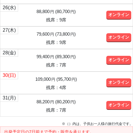
26
(水)
88,800
(
80,700
)
円
円
オンライン
残席：9席
27
(木)
79,600
(
73,800
)
円
円
オンライン
残席：9席
28
(金)
99,400
(
89,300
)
円
円
オンライン
残席：7席
30
(日)
109,000
(
95,700
)
円
円
オンライン
残席：4席
31
(月)
88,200
(
80,200
)
円
円
オンライン
残席：7席
※（）内は、子供お一人様の旅行代金です。
出発予定日の7日前
まで予約・販売を承ります。