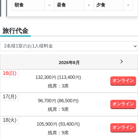
朝食
－
昼食
－
夕食
－
旅行代金
2026年8月
16
(日)
132,300
(
113,400
)
円
円
オンライン
残席：3席
17
(月)
96,700
(
86,500
)
円
円
オンライン
残席：9席
18
(火)
105,900
(
93,400
)
円
円
オンライン
残席：9席