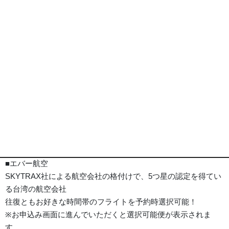
グリーン ワールド 林森 外観
※画像は全てイメージとなります
ポイント
旅行代金
ホテル
詳細事項
ポイント
■エバー航空
SKYTRAX社による航空会社の格付けで、5つ星の認定を得てい
る台湾の航空会社
往復ともお好きな時間帯のフライトを予約時選択可能！
※お申込み画面に進んでいただくと選択可能便が表示されま
す。