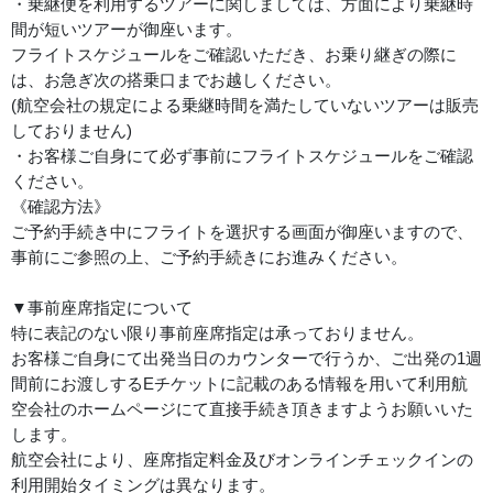
・乗継便を利用するツアーに関しましては、方面により乗継時
間が短いツアーが御座います。
フライトスケジュールをご確認いただき、お乗り継ぎの際に
は、お急ぎ次の搭乗口までお越しください。
(航空会社の規定による乗継時間を満たしていないツアーは販売
しておりません)
・お客様ご自身にて必ず事前にフライトスケジュールをご確認
ください。
《確認方法》
ご予約手続き中にフライトを選択する画面が御座いますので、
事前にご参照の上、ご予約手続きにお進みください。
▼事前座席指定について
特に表記のない限り事前座席指定は承っておりません。
お客様ご自身にて出発当日のカウンターで行うか、ご出発の1週
間前にお渡しするEチケットに記載のある情報を用いて利用航
空会社のホームページにて直接手続き頂きますようお願いいた
します。
航空会社により、座席指定料金及びオンラインチェックインの
利用開始タイミングは異なります。