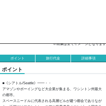
グランド ハイアット シアトル 外観
※画像は全てイメージとなります
ポイント
旅行代金
詳細事項
ポイント
■《シアトル/Seattle》━━・・
アマゾンやボーイングなど大企業が集まる、ワシントン州最大
の都市。
スペースニードルに代表される高層ビルが建つ都会でありなが