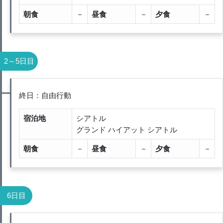
朝食
－
昼食
－
夕食
－
2～5日目
終日：自由行動
宿泊地
シアトル
グランド ハイアット シアトル
朝食
－
昼食
－
夕食
－
6日目