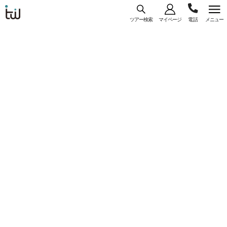
ツアー検索
マイページ
メニュー
海外旅
03-
コース
一覧
詳細
行はト
お気に入り
0
ラベ
5956-
ル・
この商品は販売停止中のため、お申込できません
3035
スタン
ダー
【WEB予約/カード決済限定】東京（羽田）発
ド・ジ
デルタ航空利用 『グランド ハイアット シアト
ャパン
ル』指定 ＜シアトル＞ 7日間
コースコード： U-HNDSEADL-009
#直行便
#一人参加
#フリープラン