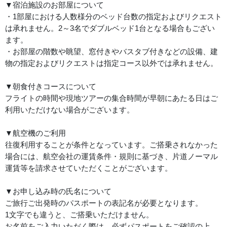
▼宿泊施設のお部屋について
・1部屋における人数様分のベッド台数の指定およびリクエスト
は承れません。2～3名でダブルベッド1台となる場合もござい
ます。
・お部屋の階数や眺望、窓付きやバスタブ付きなどの設備、建
物の指定およびリクエストは指定コース以外では承れません。
▼朝食付きコースについて
フライトの時間や現地ツアーの集合時間が早朝にあたる日はご
利用いただけない場合がございます。
▼航空機のご利用
往復利用することが条件となっています。ご搭乗されなかった
場合には、航空会社の運賃条件・規則に基づき、片道ノーマル
運賃等を請求させていただくことがございます。
▼お申し込み時の氏名について
ご旅行ご出発時のパスポートの表記名が必要となります。
1文字でも違うと、ご搭乗いただけません。
お名前をご入力いただく際は、必ずパスポートをご確認の上、