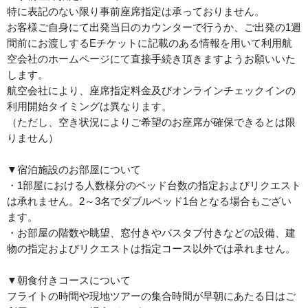
特に表記のない限り事前座席指定は承っておりません。
お客様ご自身にて出発当日のカウンターで行うか、ご出発の1週
間前にお渡しするEチケットに記載のある情報を用いて利用航
空会社のホームページにて直接手続き頂きますようお願いいた
します。
航空会社により、座席指定料金及びオンラインチェックインの
利用開始タイミングは異なります。
（ただし、空き状況によりご希望のお座席が確保できるとは限
りません）
▼宿泊施設のお部屋について
・1部屋における人数様分のベッド台数の指定およびリクエスト
は承れません。2～3名でダブルベッド1台となる場合もござい
ます。
・お部屋の階数や眺望、窓付きやバスタブ付きなどの設備、建
物の指定およびリクエストは指定コース以外では承れません。
▼朝食付きコースについて
フライトの時間や現地ツアーの集合時間が早朝にあたる日はご