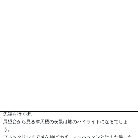
ニューヨーク ヒルトン ミッドタウン 外観
※画像は全てイメージとなります
ポイント
旅行代金
ホテル
詳細事項
ポイント
■《ニューヨーク/New York》━━・・
グルメやファッション、エンタメと、あらゆる分野で世界の最
先端を行く街。
展望台から見る摩天楼の夜景は旅のハイライトになるでしょ
う。
ブルックリンまで足を伸ばせば、マンハッタンとはまた違った