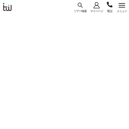
ツアー検索
マイページ
メニュー
海外旅
03-
コース
一覧
詳細
行はト
ラベ
5956-
ル・
【WEB予約/カード決済限定】東京（羽田）発
3035
スタン
ユナイテッド航空利用 『ニューヨーク ヒルト
ダー
ン ミッドタウン』指定 ＜ニューヨーク＞ 6日
ド・ジ
間
ャパン
コースコード： U-HNDNYCUA-014
#直行便
#一人参加
#フリープラン